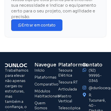
sua necessidade e indicar o equipamento
certo para o seu projeto, com agilidade e
precisão.
Entrar em contato
Navegue
Plataformas
Contato
Trabalhamos
Início
Tesoura
(92)
Elétrica
para elevar
99995-
Plataformas
não apenas
0345
Tesoura RT
Comparativo
cargas ou
@dunloceq
Articulada
estruturas,
Módulos
R.
Habitacionais
Mastro
mas
Tucunaré,
Vertical
também a
Quem
40 -
confiança, o
Somos
Telescópica
Distrito