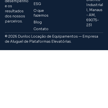
desempenho
ESG
Industrial
e os
I, Manaus
O que
resultados
- AM,
fazemos
dos nossos
69075-
parceiros.
Blog
231
Contato
© 2026 Dunloc Locação de Equipamentos — Empresa
de Aluguel de Plataformas Elevatórias.