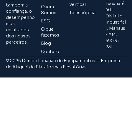
Tucunaré,
Vertical
também a
Quem
40 -
confiança, o
Somos
Telescópica
Distrito
desempenho
ESG
Industrial
e os
I, Manaus
O que
resultados
- AM,
fazemos
dos nossos
69075-
parceiros.
Blog
231
Contato
© 2026 Dunloc Locação de Equipamentos — Empresa
de Aluguel de Plataformas Elevatórias.