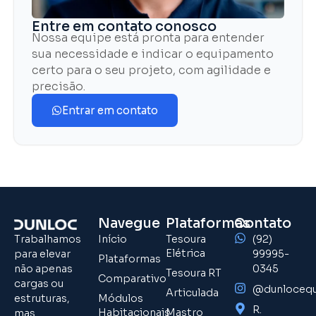
Entre em contato conosco
Nossa equipe está pronta para entender
sua necessidade e indicar o equipamento
certo para o seu projeto, com agilidade e
precisão.
Entrar em contato
Navegue
Plataformas
Contato
Trabalhamos
Início
Tesoura
(92)
Elétrica
para elevar
99995-
Plataformas
não apenas
0345
Tesoura RT
Comparativo
cargas ou
@dunloceq
Articulada
estruturas,
Módulos
R.
Habitacionais
Mastro
mas