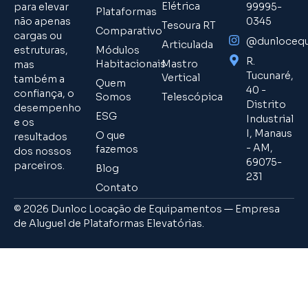
Elétrica
para elevar
99995-
Plataformas
não apenas
0345
Tesoura RT
Comparativo
cargas ou
@dunloceq
Articulada
estruturas,
Módulos
R.
Habitacionais
Mastro
mas
Tucunaré,
Vertical
também a
Quem
40 -
confiança, o
Somos
Telescópica
Distrito
desempenho
ESG
Industrial
e os
I, Manaus
O que
resultados
- AM,
fazemos
dos nossos
69075-
parceiros.
Blog
231
Contato
© 2026 Dunloc Locação de Equipamentos — Empresa
de Aluguel de Plataformas Elevatórias.