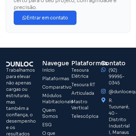
certo para o seu projeto, com agilidade e
precisão.
Entrar em contato
Navegue
Plataformas
Contato
Trabalhamos
Início
Tesoura
(92)
Elétrica
para elevar
99995-
Plataformas
não apenas
0345
Tesoura RT
Comparativo
cargas ou
@dunloceq
Articulada
estruturas,
Módulos
R.
Habitacionais
Mastro
mas
Tucunaré,
Vertical
também a
Quem
40 -
confiança, o
Somos
Telescópica
Distrito
desempenho
ESG
Industrial
e os
I, Manaus
O que
resultados