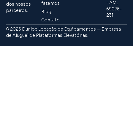
- AM,
fazemos
dos nossos
69075-
parceiros.
Blog
231
Contato
© 2026 Dunloc Locação de Equipamentos — Empresa
de Aluguel de Plataformas Elevatórias.