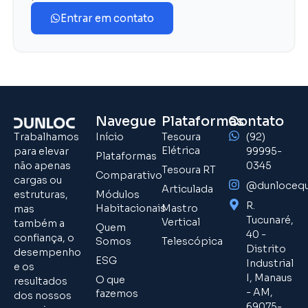
Entrar em contato
Navegue
Plataformas
Contato
Trabalhamos
Início
Tesoura
(92)
Elétrica
para elevar
99995-
Plataformas
não apenas
0345
Tesoura RT
Comparativo
cargas ou
@dunloceq
Articulada
estruturas,
Módulos
R.
Habitacionais
Mastro
mas
Tucunaré,
Vertical
também a
Quem
40 -
confiança, o
Somos
Telescópica
Distrito
desempenho
ESG
Industrial
e os
I, Manaus
O que
resultados
- AM,
fazemos
dos nossos
69075-